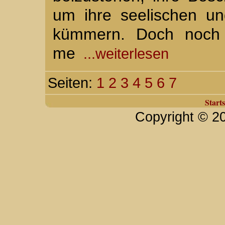
um ihre seelischen und
kümmern. Doch noch 
me
...weiterlesen
Seiten:
1
2
3
4
5
6
7
Starts
Copyright © 2