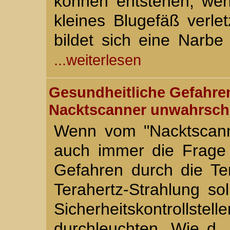
können entstehen, wenn
kleines Blugefäß verle
bildet sich eine Narbe
...weiterlesen
Gesundheitliche Gefahren
Nacktscanner unwahrsche
Wenn vom "Nacktscanne
auch immer die Frage 
Gefahren durch die Ter
Terahertz-Strahlung so
Sicherheitskontrollstel
durchleuchten. Wie d