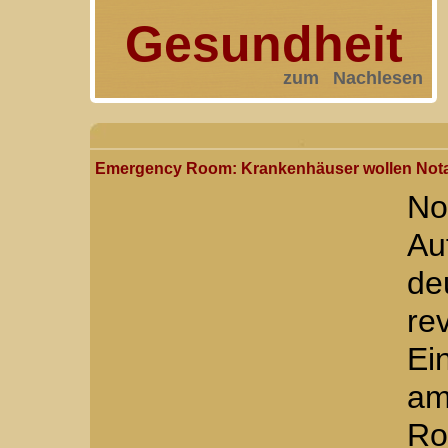
Gesundheit
zum Nachlesen
Emergency Room: Krankenhäuser wollen Notau
No
A
de
re
E
am
Ro