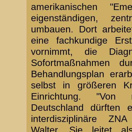
amerikanischen "E
eigenständigen, zen
umbauen. Dort arbeit
eine fachkundige Ers
vornimmt, die Diagno
Sofortmaßnahmen dur
Behandlungsplan erar
selbst in größeren K
Einrichtung. "Von
Deutschland dürften 
interdisziplinäre ZN
Walter. Sie leitet a