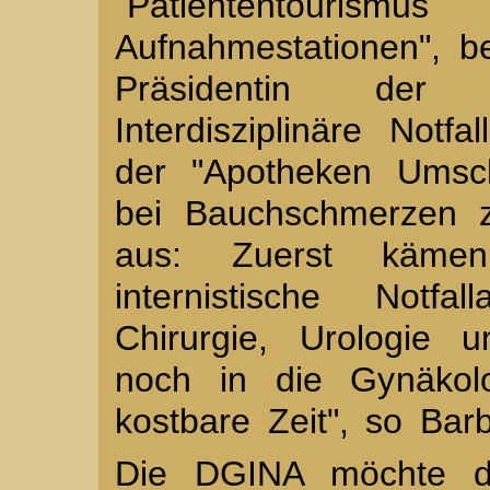
`Patiententour
Aufnahmestationen", b
Präsidentin der 
Interdisziplinäre Notf
der "Apotheken Umsch
bei Bauchschmerzen z
aus: Zuerst käme
internistische Notf
Chirurgie, Urologie
noch in die Gynäkolo
kostbare Zeit", so Bar
Die DGINA möchte d