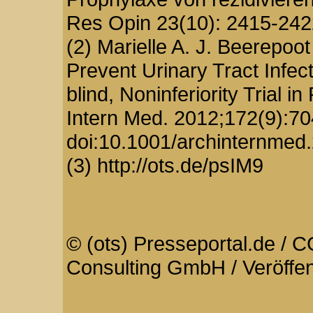
Res Opin 23(10): 2415-242
(2) Marielle A. J. Beerepoot e
Prevent Urinary Tract Infe
blind, Noninferiority Trial
Intern Med. 2012;172(9):70
doi:10.1001/archinternmed
(3) http://ots.de/psIM9
© (ots) Presseportal.de /
Consulting GmbH / Veröffen