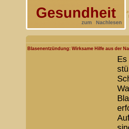
Gesundheit
z
zum Nachlesen
Blasenentzündung: Wirksame Hilfe aus der Na
Es 
stü
Sc
Wa
Bl
er
Au
si