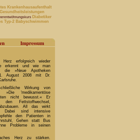
etes
Krankenhausaufenthalt
 Gesundheitsleistungen
Diabetiker
herentwöhnungskurs
es Typ-2
Babyschwimmen
en
Impressum
 Herz erfolgreich wieder
e erkennt und wie man
h die »Neue Apotheken
m 1. August 2008 mit Dr.
arlsruhe.
chließliche Wirkung von
in. »Die 'medikamentöse
nten nicht bewusst.« Er
den Fettstoffwechsel,
abzubauen. All das wirkt
 Dabei sind intensive
pfehle den Patienten in
ahrstuhl, Gehen statt Bus
hne Probleme in seinen
aches Herz zu stärken.