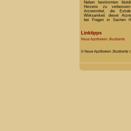
Neben bestimmten blutdr
Herzens zu verbessern
Arzneimittel, die Ext
Wirksamkeit dieser Arzn
bei Fragen in Sachen He
Linktipps
Neue Apotheken Jllustrierte
© Neue Apotheken Jllustrierte /