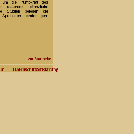
ng, um die Pumpkraft des
n außerdem pflanzliche
he Studien belegen die
. Apotheken beraten gern
zur Startseite
um
Datenschutzerklärung