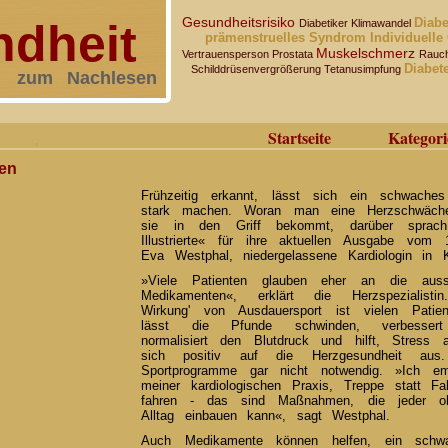
Gesundheitsrisiko
Diab
dheit
Diabetiker
Klimawandel
prämenstruelles Syndrom
Individuelle
Muskelschmerz
Vertrauensperson
Prostata
Rauc
Diabet
Schilddrüsenvergrößerung
Tetanusimpfung
zum Nachlesen
Startseite
Kategori
en
Frühzeitig erkannt, lässt sich ein schwaches
stark machen. Woran man eine Herzschwäch
sie in den Griff bekommt, darüber sprac
Illustrierte« für ihre aktuellen Ausgabe vo
Eva Westphal, niedergelassene Kardiologin in K
»Viele Patienten glauben eher an die auss
Medikamenten«, erklärt die Herzspezialist
Wirkung' von Ausdauersport ist vielen Patie
lässt die Pfunde schwinden, verbessert 
normalisiert den Blutdruck und hilft, Stress 
sich positiv auf die Herzgesundheit aus.
Sportprogramme gar nicht notwendig. »Ich em
meiner kardiologischen Praxis, Treppe statt F
fahren - das sind Maßnahmen, die jeder o
Alltag einbauen kann«, sagt Westphal.
Auch Medikamente können helfen, ein schw