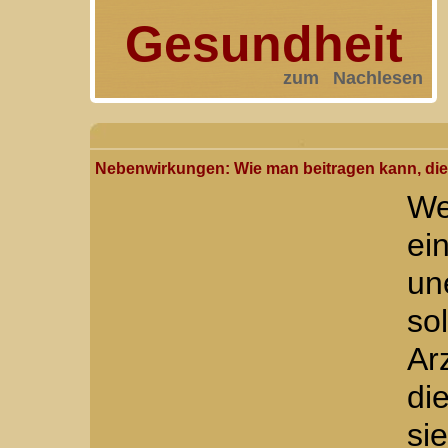
Gesundheit
zum Nachlesen
Nebenwirkungen: Wie man beitragen kann, die 
We
e
un
so
Ar
di
si