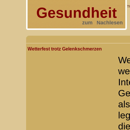
Gesundheit
T
zum Nachlesen
Wetterfest trotz Gelenkschmerzen
We
we
I
Ge
al
le
di