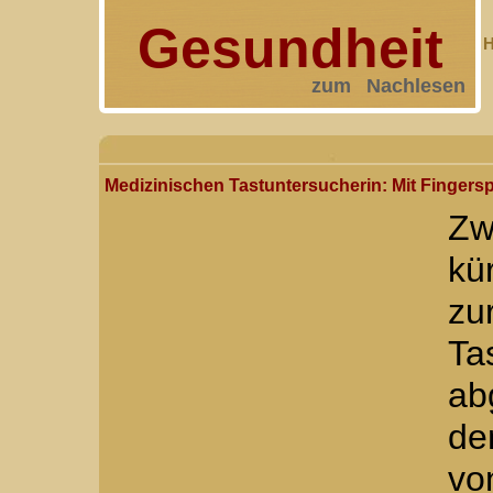
Gesundheit
H
zum Nachlesen
Medizinischen Tastuntersucherin: Mit Fingers
Zw
kü
z
Ta
ab
de
vo