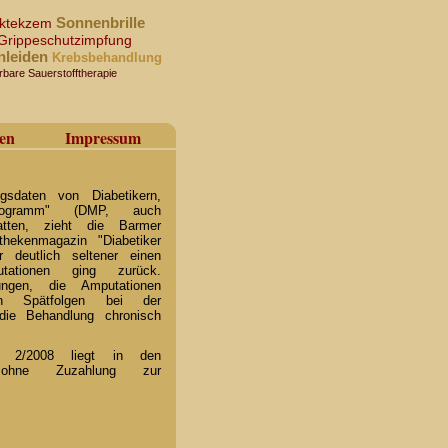
Sonnenbrille
taktekzem
Grippeschutzimpfung
nleiden
Krebsbehandlung
rbare Sauerstofftherapie
en
Impressum
sdaten von Diabetikern,
rogramm" (DMP, auch
atten, zieht die Barmer
hekenmagazin "Diabetiker
r deutlich seltener einen
ationen ging zurück.
ungen, die Amputationen
n Spätfolgen bei der
die Behandlung chronisch
r" 2/2008 liegt in den
hne Zuzahlung zur