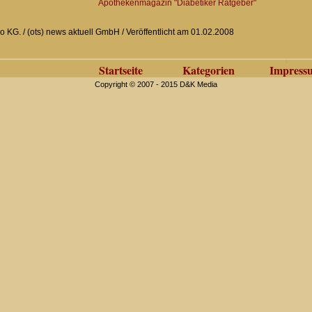
Apothekenmagazin "Diabetiker Ratgeber"
 KG. / (ots) news aktuell GmbH / Veröffentlicht am 01.02.2008
Startseite
Kategorien
Impress
Copyright © 2007 - 2015 D&K Media