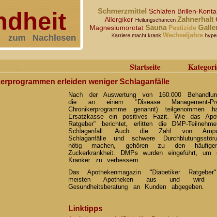
Schmerzmittel
Schlafen
Brillen-Kon
dheit
Zahnerhalt
Allergiker
Heilungschancen
Sauna
Galle
Magnesiumorotat
Pestizide
Wechseljahre
Karriere macht krank
hype
zum Nachlesen
Startseite
Kategori
erprogrammen erleiden weniger Schlaganfälle
Nach der Auswertung von 160.000 Behandlung
die an einem "Disease Management-P
Chronikerprogramme genannt) teilgenommen h
Ersatzkasse ein positives Fazit. Wie das Apot
Ratgeber" berichtet, erlitten die DMP-Teilnehme
Schlaganfall. Auch die Zahl von Amput
Schlaganfälle und schwere Durchblutungsstör
nötig machen, gehören zu den häufige
Zuckerkrankheit. DMPs wurden eingeführt, um 
Kranker zu verbessern.
Das Apothekenmagazin "Diabetiker Ratgebe
meisten Apotheken aus und wird o
Gesundheitsberatung an Kunden abgegeben.
Linktipps