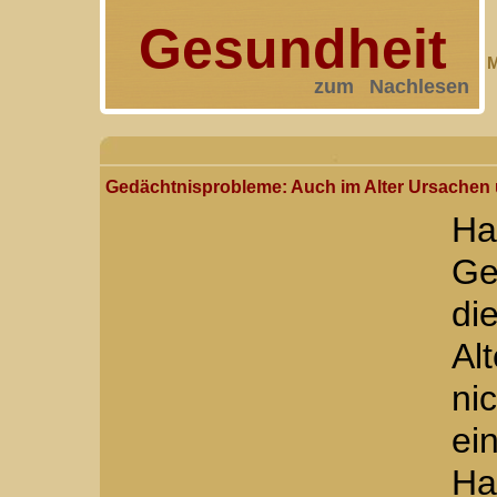
Gesundheit
M
zum Nachlesen
Gedächtnisprobleme: Auch im Alter Ursachen 
H
Ge
di
Al
ni
ei
Ha