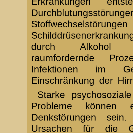
Erkrankungen ents
Durchblutungss
Stoffwechsels
Schilddrüsenerkrankun
durch Alkohol od
raumfordernde Pr
Infektionen im G
Einschränkung der Hirn
Starke psychosoziale
Probleme können e
Denkstörungen sein
Ursachen für die Ge