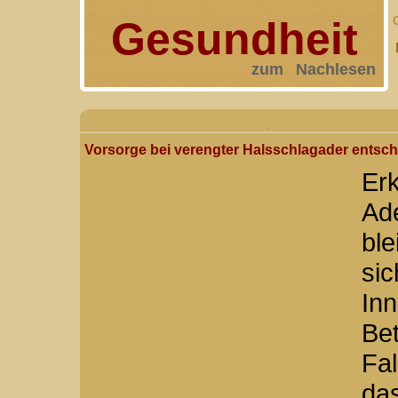
Gesundheit
zum Nachlesen
Vorsorge bei verengter Halsschlagader entsc
Erk
Ad
ble
si
In
Be
Fa
das