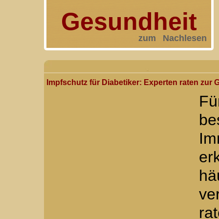
Gesundheit
zum Nachlesen
Impfschutz für Diabetiker: Experten raten zu
Fü
be
Im
er
hä
ve
ra